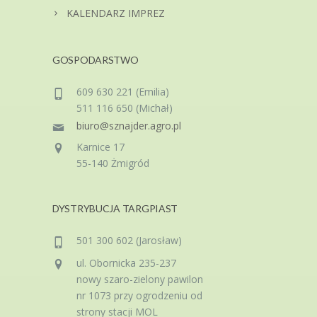
KALENDARZ IMPREZ
GOSPODARSTWO
609 630 221 (Emilia)
511 116 650 (Michał)
biuro@sznajder.agro.pl
Karnice 17
55-140 Żmigród
DYSTRYBUCJA TARGPIAST
501 300 602 (Jarosław)
ul. Obornicka 235-237
nowy szaro-zielony pawilon
nr 1073 przy ogrodzeniu od
strony stacji MOL