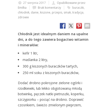
27 sierpnia 2017
Opublikowane przez
Emilka
Brak komentarzy
buraczki
,
chłodnik
,
danie
,
kiszone
,
przepis
,
smak
,
tradycja
,
zdrowie
Chłodnik jest idealnym daniem na upalne
dni, a do tego zawiera bogactwo witamin
i minerałów:
kefir 1 litr,
maślanka 2 litry,
300 g kiszonych buraczków tartych,
250 ml soku z kiszonych buraczków,
Dodać drobno pokrojone zielone ogórki i
rzodkiewki, lub lekko obgotowaną młodą
botwinkę, pęczek natki pietruszki, koperku,
szczypiorku – pociąć na drobno. Doprawić
czosnkiem, świeżo zmielonym pieprzem,