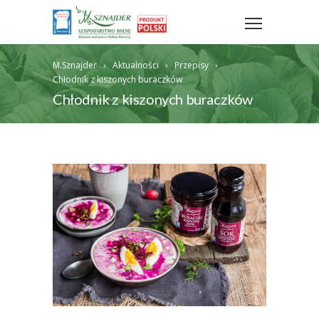
M.Sznajder
Aktualności
Przepisy
Chłodnik z kiszonych buraczków
Chłodnik z kiszonych buraczków