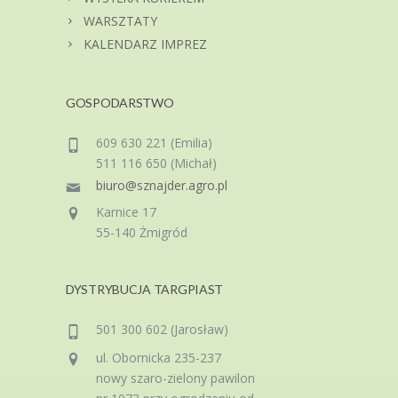
WARSZTATY
KALENDARZ IMPREZ
GOSPODARSTWO
609 630 221 (Emilia)
511 116 650 (Michał)
biuro@sznajder.agro.pl
Karnice 17
55-140 Żmigród
DYSTRYBUCJA TARGPIAST
501 300 602 (Jarosław)
ul. Obornicka 235-237
nowy szaro-zielony pawilon