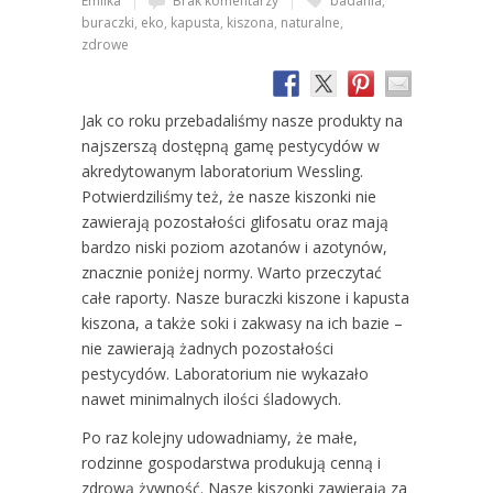
Emilka
Brak komentarzy
badania
,
buraczki
,
eko
,
kapusta
,
kiszona
,
naturalne
,
zdrowe
Jak co roku przebadaliśmy nasze produkty na
najszerszą dostępną gamę pestycydów w
akredytowanym laboratorium Wessling.
Potwierdziliśmy też, że nasze kiszonki nie
zawierają pozostałości glifosatu oraz mają
bardzo niski poziom azotanów i azotynów,
znacznie poniżej normy. Warto przeczytać
całe raporty. Nasze buraczki kiszone i kapusta
kiszona, a także soki i zakwasy na ich bazie –
nie zawierają żadnych pozostałości
pestycydów. Laboratorium nie wykazało
nawet minimalnych ilości śladowych.
Po raz kolejny udowadniamy, że małe,
rodzinne gospodarstwa produkują cenną i
zdrową żywność. Nasze kiszonki zawierają za